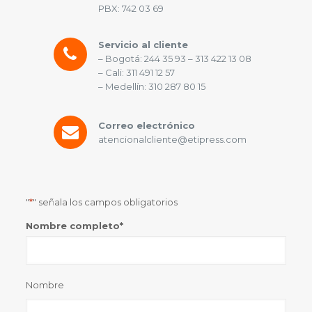
PBX: 742 03 69
Servicio al cliente
– Bogotá: 244 35 93 – 313 422 13 08
– Cali: 311 491 12 57
– Medellín: 310 287 80 15
Correo electrónico
atencionalcliente@etipress.com
"
*
" señala los campos obligatorios
Nombre completo
*
Nombre