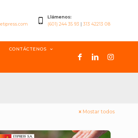
Llámenos:
@etipress.com
(601) 244 35 93
|
313 42213 08
CONTÁCTENOS
Mostar todos