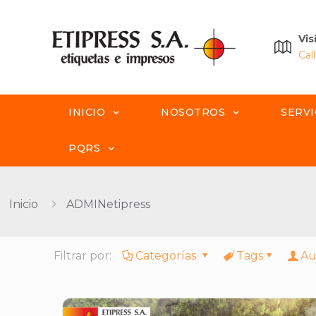
Vis
Cal
INICIO
NOSOTROS
SERVI
PQRS
Inicio
ADMINetipress
Filtrar por:
Categorías
Tags
Au